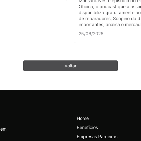
Monsani. Neste episódio do P
Oficina, o podcast que a asso
disponibiliza gratuitamente a
de reparadores, Scopino dá d
importantes, analisa o mercado
25/06/2026
voltar
Home
Benefícios
e em
Empresas Parceiras