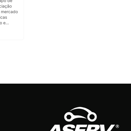
apo de
ciação
o mercado
icas
 e...