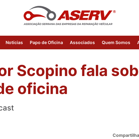
Notícias
Papo de Oficina
Associados
Quem Somos
or Scopino fala sob
de oficina
cast
Compartilha