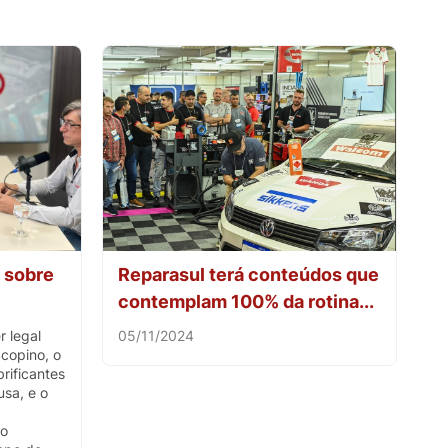
 sobre
Reparasul terá conteúdos que
contemplam 100% da rotina...
r legal
05/11/2024
Scopino, o
rificantes
usa, e o
lo